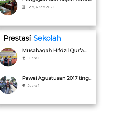
Sab, 4 Sep 2021
Prestasi
Sekolah
Musabaqah Hifdzil Qur’a...
Juara 1
Pawai Agustusan 2017 ting...
Juara 1