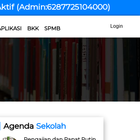
f (Admin:6287725104000)
Login
APLIKASI
BKK
SPMB
Agenda
Sekolah
Pengajian dan Rapat Rutin...